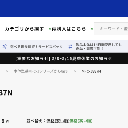
カテゴリから探す
再購入はこちら
製品本体は14日間使用しても
選べる延長保証！サービスパック
返品・交換可能！
[重要なお知らせ] 8/8~8/16夏季休業のお知らせ
ン
>
本体型番MFC-Jシリーズから探す
>
MFC-J887N
87N
9
：
並べ替え：
価格(安い順)
価格(高い順)
件