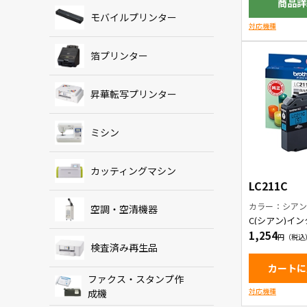
商品詳
モバイルプリンター
対応機種
箔プリンター
昇華転写プリンター
ミシン
カッティングマシン
LC211C
カラー：シア
空調・空清機器
C(シアン)イ
ッジ
1,254
検査済み再生品
カートに
ファクス・スタンプ作
対応機種
成機