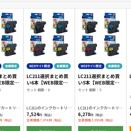
択まとめ買
LC211選択まとめ買
LC211選択まとめ買
EB限定商
い6本【WEB限定商
い5本【WEB限定商
品】
品】
0
セット個数：6
セット個数：5
ンクカートリッ
LC211のインクカートリッ
LC211のインクカートリッ
色の組み合
ジをお好きな色の組み合
ジをお好きな色の組み合
7,524
6,270
入できま
わせで6本購入できます。
わせで5本購入できます。
会員価格 7,074
会員価格 5,955