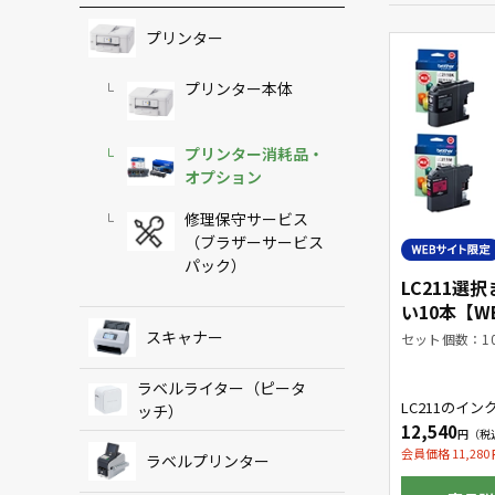
プリンター
プリンター本体
プリンター消耗品・
オプション
修理保守サービス
（ブラザーサービス
パック）
LC211選
い10本【W
品】
スキャナー
セット個数：1
ラベルライター（ピータ
LC211のイ
ッチ）
ジをお好きな
12,540
わせで10本購
す。
会員価格 11,280
ラベルプリンター