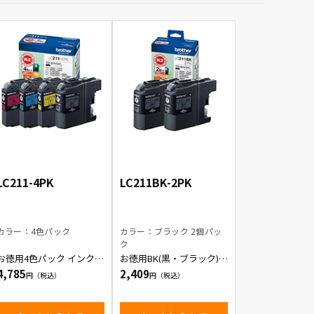
LC211-4PK
LC211BK-2PK
カラー：4色パック
カラー：ブラック 2個パッ
ク
お徳用4色パック インクカ
お徳用BK(黒・ブラック) 2
ートリッジ
本パック インクカートリ
4,785
2,409
ッジ