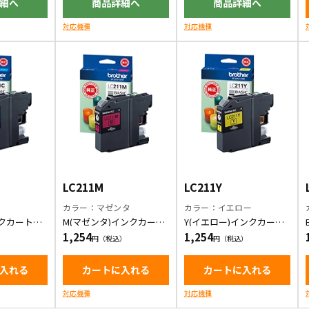
細へ
商品詳細へ
商品詳細へ
対応機種
対応機種
LC211M
LC211Y
ン
カラー：マゼンタ
カラー：イエロー
ンクカートリ
M(マゼンタ)インクカート
Y(イエロー)インクカート
リッジ
リッジ
1,254
1,254
入れる
カートに入れる
カートに入れる
対応機種
対応機種