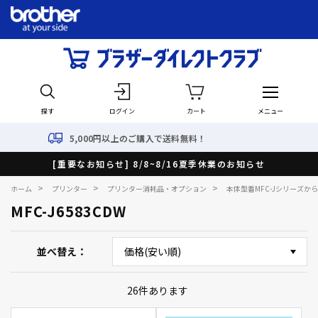
探す
ログイン
カート
メニュー
,000円以上のご購入で送料無料！
[重要なお知らせ] 8/8~8/16夏季休業のお知らせ
>
>
>
ホーム
プリンター
プリンター消耗品・オプション
本体型番MFC-Jシリーズか
MFC-J6583CDW
並べ替え
26
件あります