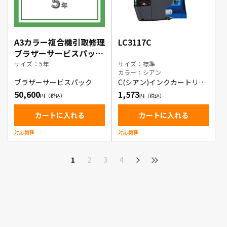
A3カラー複合機引取修理
LC3117C
ブラザーサービスパック
5年
サイズ：5年
サイズ：標準
カラー：シアン
ブラザーサービスパック
C(シアン)インクカートリッ
ジ
50,600
1,573
カートに入れる
カートに入れる
対応機種
対応機種
1
2
3
4