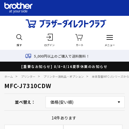
探す
ログイン
カート
メニュー
5,000円以上のご購入で送料無料！
[重要なお知らせ] 8/8~8/16夏季休業のお知らせ
>
>
>
ホーム
プリンター
プリンター消耗品・オプション
本体型番MFC-Jシリーズか
MFC-J7310CDW
並べ替え
14
件あります