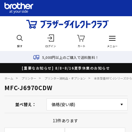
探す
ログイン
カート
メニュー
5,000円以上のご購入で送料無料！
[重要なお知らせ] 8/8~8/16夏季休業のお知らせ
>
>
>
ホーム
プリンター
プリンター消耗品・オプション
本体型番MFC-Jシリーズか
MFC-J6970CDW
並べ替え
13
件あります