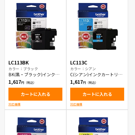
LC113BK
LC113C
カラー：ブラック
カラー：シアン
BK(黒・ブラック)インクカ
C(シアン)インクカートリッ
ートリッジ
ジ
1,617
1,617
カートに入れる
カートに入れる
対応機種
対応機種