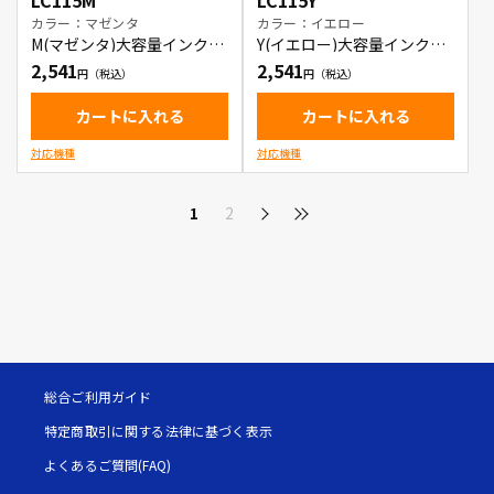
LC115M
LC115Y
カラー：マゼンタ
カラー：イエロー
M(マゼンタ)大容量インクカ
Y(イエロー)大容量インクカ
ートリッジ
ートリッジ
2,541
2,541
カートに入れる
カートに入れる
対応機種
対応機種
1
2
総合ご利用ガイド
特定商取引に関する法律に基づく表示
よくあるご質問(FAQ)