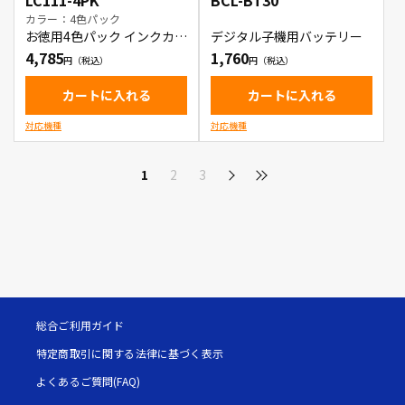
LC111-4PK
BCL-BT30
カラー：4色パック
お徳用4色パック インクカー
デジタル子機用バッテリー
トリッジ
4,785
1,760
カートに入れる
カートに入れる
対応機種
対応機種
1
2
3
総合ご利用ガイド
特定商取引に関する法律に基づく表示
よくあるご質問(FAQ)