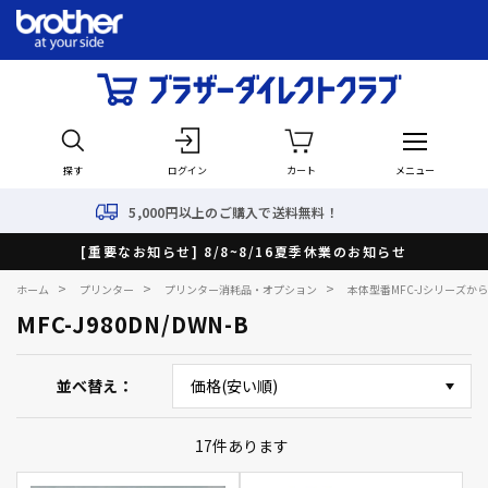
探す
ログイン
カート
メニュー
5,000円以上のご購入で送料無料！
[重要なお知らせ] 8/8~8/16夏季休業のお知らせ
>
>
>
ホーム
プリンター
プリンター消耗品・オプション
本体型番MFC-Jシリーズか
MFC-J980DN/DWN-B
並べ替え
17
件あります