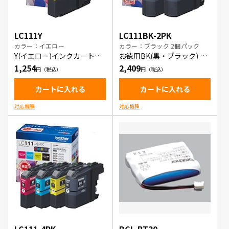
LC111Y
LC111BK-2PK
カラー：イエロー
カラー：ブラック 2個パック
Y(イエロー)インクカートリ
お徳用BK(黒・ブラック) 2
ッジ
本パック インクカートリッ
1,254
2,409
ジ
カートに入れる
カートに入れる
対応機種
対応機種