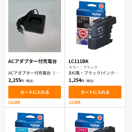
ACアダプター付充電台
LC111BK
カラー：ブラック
ACアダプター付充電台（黒
BK(黒・ブラック)インクカ
色モデル）
ートリッジ
2,255
1,254
カートに入れる
カートに入れる
対応機種
対応機種