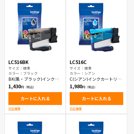
LC516BK
LC516C
サイズ：標準
サイズ：標準
カラー：ブラック
カラー：シアン
BK(黒・ブラック)インクカ
C(シアン)インクカートリッ
ートリッジ
ジ
1,430
1,980
カートに入れる
カートに入れる
対応機種
対応機種