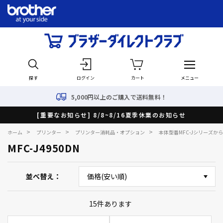
探す
ログイン
カート
メニュー
5,000円以上のご購入で送料無料！
[重要なお知らせ] 8/8~8/16夏季休業のお知らせ
>
>
>
ホーム
プリンター
プリンター消耗品・オプション
本体型番MFC-Jシリーズか
MFC-J4950DN
並べ替え
15
件あります