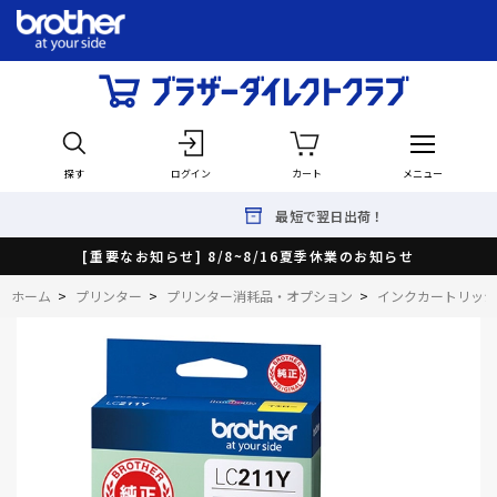
探す
ログイン
カート
メニュー
最短で翌日出荷！
[重要なお知らせ] 8/8~8/16夏季休業のお知らせ
ホーム
>
プリンター
>
プリンター消耗品・オプション
>
インクカートリッジ