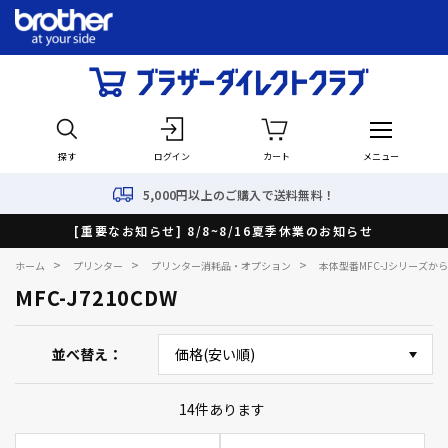
探す
ログイン
カート
メニュー
5,000円以上のご購入で送料無料！
[重要なお知らせ] 8/8~8/16夏季休業のお知らせ
>
>
>
ホーム
プリンター
プリンター消耗品・オプション
本体型番MFC-Jシリーズか
MFC-J7210CDW
並べ替え
14
件あります