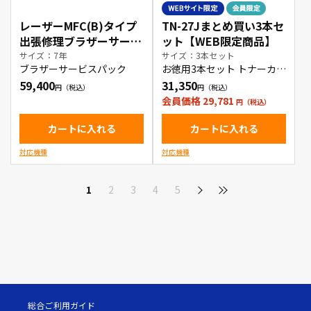
レーザーMFC(B)タイプ
TN-27Jまとめ買い3本セ
出張修理ブラザーサービ
ット【WEB限定商品】
スパック7年
サイズ：7年
サイズ：3本セット
ブラザーサービスパック
お徳用3本セット トナーカー
トリッジ
59,400
31,350
会員価格 29,781
カートに入れる
カートに入れる
対応機種
対応機種
1
2
3
4
5
総合ご利用ガイド