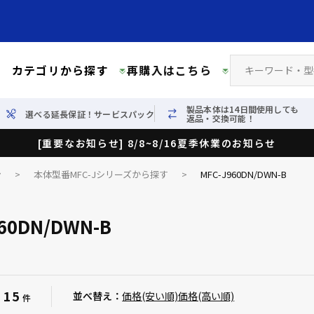
カテゴリから探す
再購入はこちら
製品本体は14日間使用しても
選べる延長保証！サービスパック
返品・交換可能！
[重要なお知らせ] 8/8~8/16夏季休業のお知らせ
ン
>
本体型番MFC-Jシリーズから探す
>
MFC-J960DN/DWN-B
60DN/DWN-B
15
：
並べ替え：
価格(安い順)
価格(高い順)
件