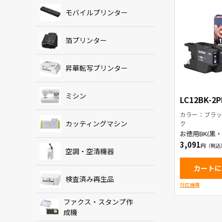
モバイルプリンター
箔プリンター
昇華転写プリンター
ミシン
LC12BK-2P
カラー：ブラッ
カッティングマシン
ク
お徳用BK(黒・
本パック イ
3,091
ッジ
空調・空清機器
カートに
検査済み再生品
対応機種
ファクス・スタンプ作
成機