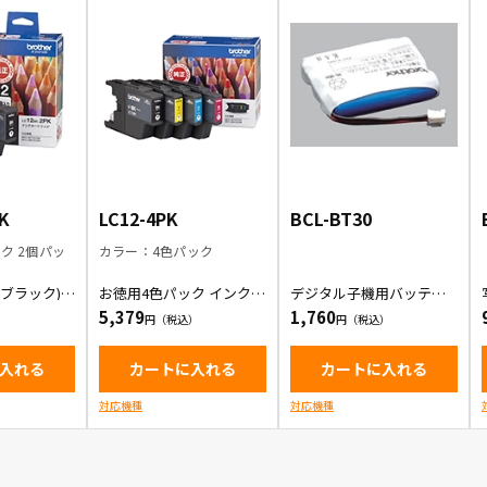
K
LC12-4PK
BCL-BT30
ク 2個パッ
カラー：4色パック
ブラック) 2
お徳用4色パック インクカ
デジタル子機用バッテリ
ンクカートリ
ートリッジ
ー
5,379
1,760
入れる
カートに入れる
カートに入れる
対応機種
対応機種