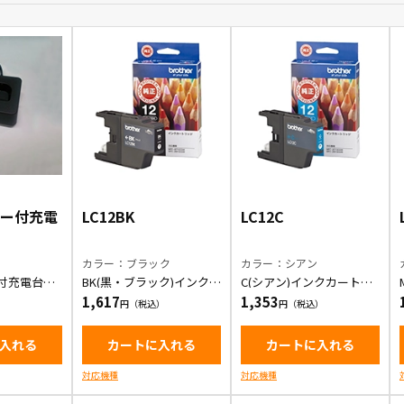
ター付充電
LC12BK
LC12C
カラー：ブラック
カラー：シアン
付充電台
BK(黒・ブラック)インクカ
C(シアン)インクカートリ
）
ートリッジ
ッジ
1,617
1,353
入れる
カートに入れる
カートに入れる
対応機種
対応機種