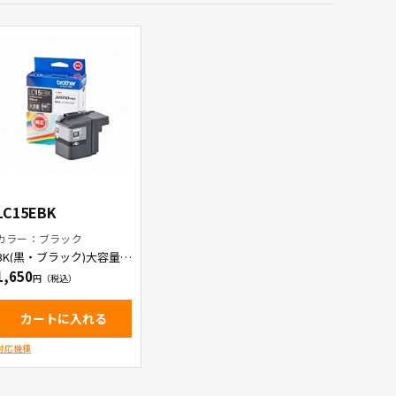
LC15EBK
カラー：ブラック
BK(黒・ブラック)大容量イ
ンクカートリッジ
1,650
カートに入れる
対応機種