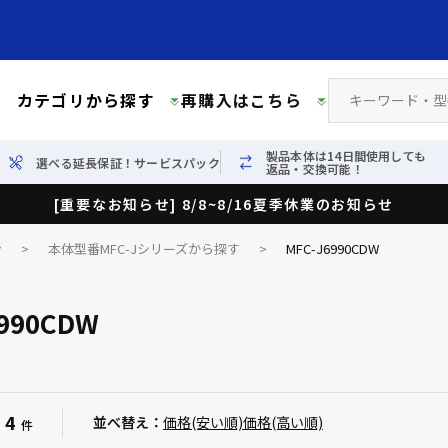
カテゴリから探す
再購入はこちら
製品本体は14日間使用しても
選べる延長保証！サービスパック
返品・交換可能！
[重要なお知らせ] 8/8~8/16夏季休業のお知らせ
ン
>
本体型番MFC-Jシリーズから探す
>
MFC-J6990CDW
6990CDW
4
：
並べ替え：
価格(安い順)
価格(高い順)
件