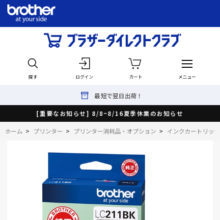
探す
ログイン
カート
メニュー
最短で翌日出荷！
[重要なお知らせ] 8/8~8/16夏季休業のお知らせ
ホーム
>
プリンター
>
プリンター消耗品・オプション
>
インクカートリッジ