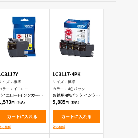
LC3117Y
LC3117-4PK
サイズ：標準
サイズ：標準
カラー：イエロー
カラー：4色パック
Y(イエロー)インクカート
お徳用4色パック インクカ
リッジ
ートリッジ
1,573
5,885
カートに入れる
カートに入れる
対応機種
対応機種