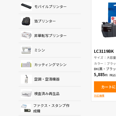
モバイルプリンター
箔プリンター
昇華転写プリンター
ミシン
LC3119BK
サイズ：大容
カラー：ブラ
カッティングマシン
BK(黒・ブラ
ンクカートリ
5,885
空調・空清機器
カートに
検査済み再生品
対応機種
ファクス・スタンプ作
成機