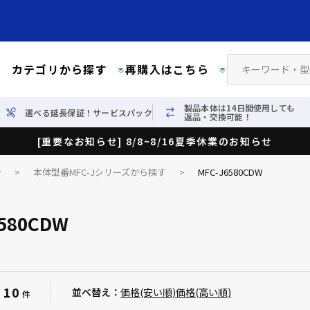
カテゴリから探す
再購入はこちら
製品本体は14日間使用しても
選べる延長保証！サービスパック
返品・交換可能！
[重要なお知らせ] 8/8~8/16夏季休業のお知らせ
ン
>
本体型番MFC-Jシリーズから探す
>
MFC-J6580CDW
6580CDW
10
：
並べ替え：
価格(安い順)
価格(高い順)
件