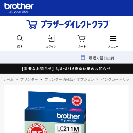
探す
ログイン
カート
メニュー
最短で翌日出荷！
[重要なお知らせ] 8/8~8/16夏季休業のお知らせ
ホーム
>
プリンター
>
プリンター消耗品・オプション
>
インクカートリッジ