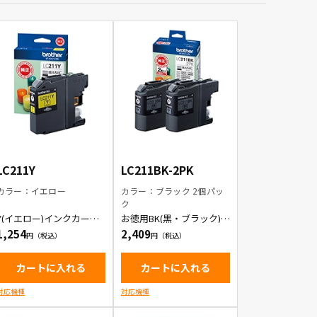
LC211Y
LC211BK-2PK
カラー：イエロー
カラー：ブラック 2個パッ
ク
Y(イエロー)インクカート
お徳用BK(黒・ブラック) 2
リッジ
本パック インクカートリ
1,254
2,409
ッジ
カートに入れる
カートに入れる
対応機種
対応機種