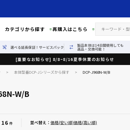
カテゴリから探す
再購入はこちら
製品本体は14日間使用しても
選べる延長保証！サービスパック
返品・交換可能！
[重要なお知らせ] 8/8~8/16夏季休業のお知らせ
ン
>
本体型番DCP-Jシリーズから探す
>
DCP-J968N-W/B
68N-W/B
16
：
並べ替え：
価格(安い順)
価格(高い順)
件