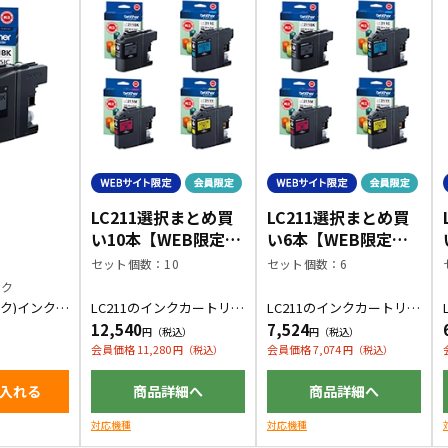
LC211選択まとめ買
LC211選択まとめ買
い10本【WEB限定商
い6本【WEB限定商
品】
品】
セット個数：10
セット個数：6
ック
ック)インクカ
LC211のインクカートリッ
LC211のインクカートリッ
ジをお好きな色の組み合
ジをお好きな色の組み合
12,540
7,524
わせで10本購入できま
わせで6本購入できます。
す。
会員価格 11,280
会員価格 7,074
入れる
商品詳細へ
商品詳細へ
対応機種
対応機種