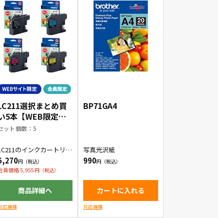
LC211選択まとめ買
BP71GA4
い5本【WEB限定商
品】
セット個数：5
LC211のインクカートリッ
写真光沢紙
ジをお好きな色の組み合
6,270
990
わせで5本購入できます。
会員価格 5,955
商品詳細へ
カートに入れる
対応機種
対応機種