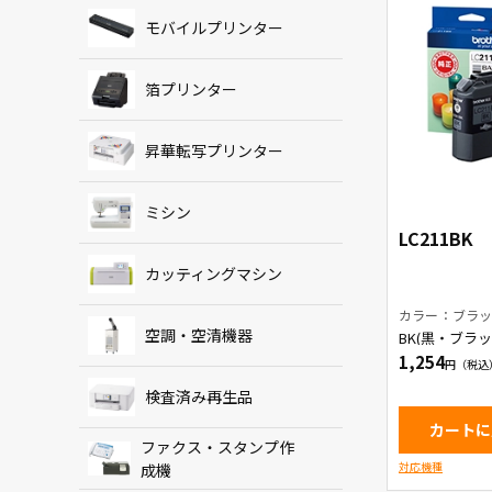
モバイルプリンター
箔プリンター
昇華転写プリンター
ミシン
LC211BK
カッティングマシン
カラー：ブラ
空調・空清機器
BK(黒・ブラ
ートリッジ
1,254
検査済み再生品
カートに
ファクス・スタンプ作
対応機種
成機