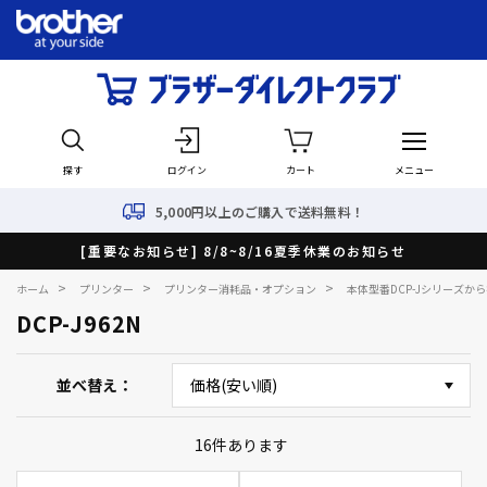
探す
ログイン
カート
メニュー
5,000円以上のご購入で送料無料！
[重要なお知らせ] 8/8~8/16夏季休業のお知らせ
>
>
>
ホーム
プリンター
プリンター消耗品・オプション
本体型番DCP-Jシリーズか
DCP-J962N
並べ替え
16
件あります