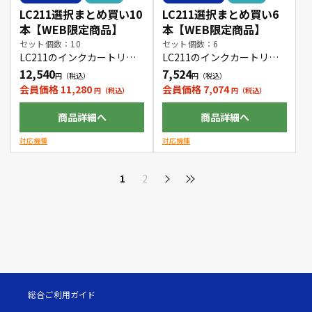
LC211選択まとめ買い10
LC211選択まとめ買い6
本【WEB限定商品】
本【WEB限定商品】
セット個数：10
セット個数：6
LC211のインクカートリッ
LC211のインクカートリッ
ジをお好きな色の組み合わ
ジをお好きな色の組み合わ
12,540
7,524
せで10本購入できます。
せで6本購入できます。
会員価格 11,280
会員価格 7,074
商品詳細へ
商品詳細へ
対応機種
対応機種
1
2
総合ご利用ガイド