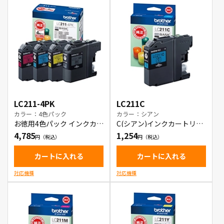
LC211-4PK
LC211C
カラー：4色パック
カラー：シアン
お徳用4色パック インクカー
C(シアン)インクカートリッ
トリッジ
ジ
4,785
1,254
カートに入れる
カートに入れる
対応機種
対応機種