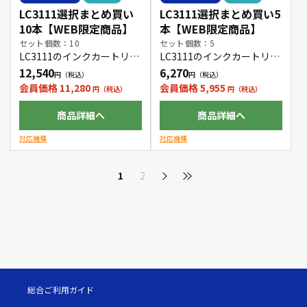
LC3111選択まとめ買い
LC3111選択まとめ買い5
10本【WEB限定商品】
本【WEB限定商品】
セット個数：10
セット個数：5
LC3111のインクカートリッ
LC3111のインクカートリッ
ジをお好きな色の組み合わ
ジをお好きな色の組み合わ
12,540
6,270
せで10本購入できます。
せで5本購入できます。
会員価格 11,280
会員価格 5,955
商品詳細へ
商品詳細へ
対応機種
対応機種
1
2
総合ご利用ガイド