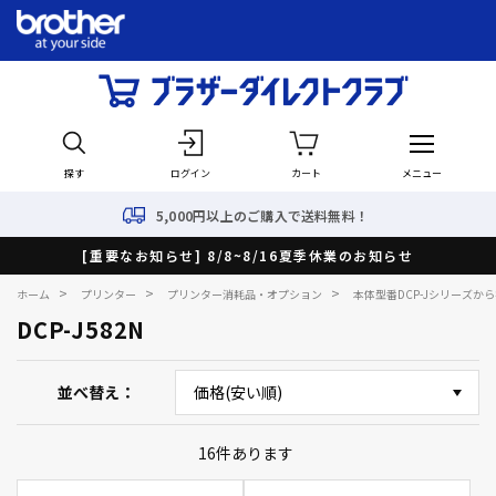
探す
ログイン
カート
メニュー
5,000円以上のご購入で送料無料！
[重要なお知らせ] 8/8~8/16夏季休業のお知らせ
>
>
>
ホーム
プリンター
プリンター消耗品・オプション
本体型番DCP-Jシリーズか
DCP-J582N
並べ替え
16
件あります