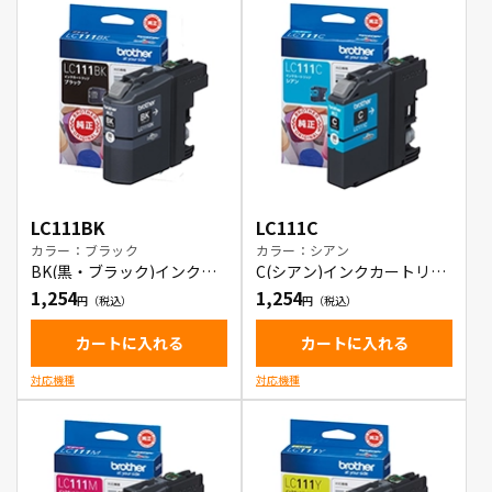
LC111BK
LC111C
カラー：ブラック
カラー：シアン
BK(黒・ブラック)インクカ
C(シアン)インクカートリッ
ートリッジ
ジ
1,254
1,254
カートに入れる
カートに入れる
対応機種
対応機種