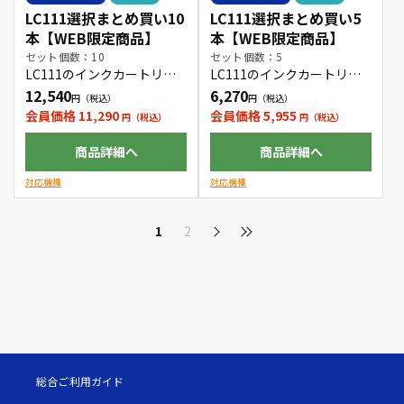
LC111選択まとめ買い10
LC111選択まとめ買い5
本【WEB限定商品】
本【WEB限定商品】
セット個数：10
セット個数：5
LC111のインクカートリッ
LC111のインクカートリッ
ジをお好きな色の組み合わ
ジをお好きな色の組み合わ
12,540
6,270
せで10本購入できます。
せで5本購入できます。
会員価格 11,290
会員価格 5,955
商品詳細へ
商品詳細へ
対応機種
対応機種
1
2
総合ご利用ガイド