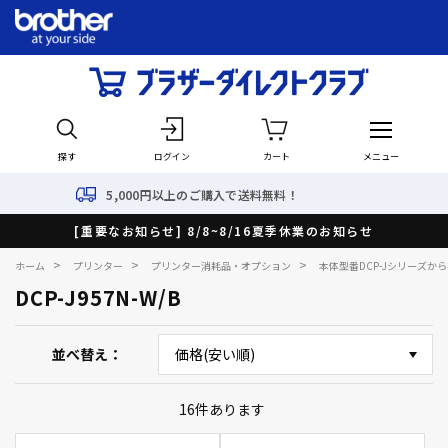
探す
ログイン
カート
メニュー
5,000円以上のご購入で送料無料！
[重要なお知らせ] 8/8~8/16夏季休業のお知らせ
>
>
>
ホーム
プリンター
プリンター消耗品・オプション
本体型番DCP-Jシリーズか
DCP-J957N-W/B
並べ替え
16
件あります