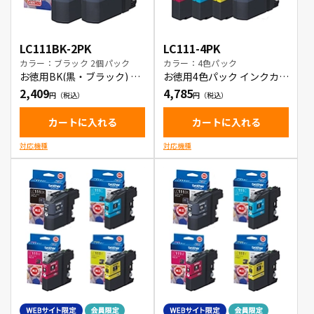
LC111BK-2PK
LC111-4PK
カラー：ブラック 2個パック
カラー：4色パック
お徳用BK(黒・ブラック) 2
お徳用4色パック インクカー
本パック インクカートリッ
トリッジ
2,409
4,785
ジ
カートに入れる
カートに入れる
対応機種
対応機種