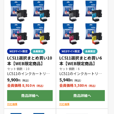
LC511選択まとめ買い10
LC511選択まとめ買い6
本【WEB限定商品】
本【WEB限定商品】
セット個数：10
セット個数：6
LC511のインクカートリッ
LC511のインクカートリッ
ジをお好きな色の組み合わ
ジをお好きな色の組み合わ
9,900
5,940
せで10本購入できます。
せで6本購入できます。
会員価格 8,910
会員価格 5,580
商品詳細へ
商品詳細へ
対応機種
対応機種