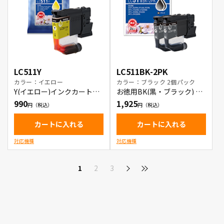
LC511Y
LC511BK-2PK
カラー：イエロー
カラー：ブラック 2個パック
Y(イエロー)インクカートリ
お徳用BK(黒・ブラック) 2
ッジ
本パック インクカートリッ
990
1,925
ジ
カートに入れる
カートに入れる
対応機種
対応機種
1
2
3