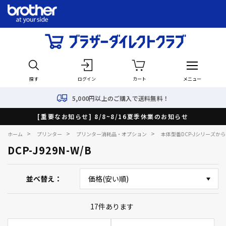
探す
ログイン
カート
メニュー
5,000円以上のご購入で送料無料！
[重要なお知らせ] 8/8~8/16夏季休業のお知らせ
>
>
>
ホーム
プリンター
プリンター消耗品・オプション
本体型番DCP-Jシリーズか
DCP-J929N-W/B
並べ替え
17
件あります