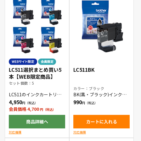
LC511選択まとめ買い5
LC511BK
本【WEB限定商品】
セット個数：5
カラー：ブラック
LC511のインクカートリッ
BK(黒・ブラック)インクカ
ジをお好きな色の組み合わ
ートリッジ
4,950
990
せで5本購入できます。
会員価格 4,700
商品詳細へ
カートに入れる
対応機種
対応機種