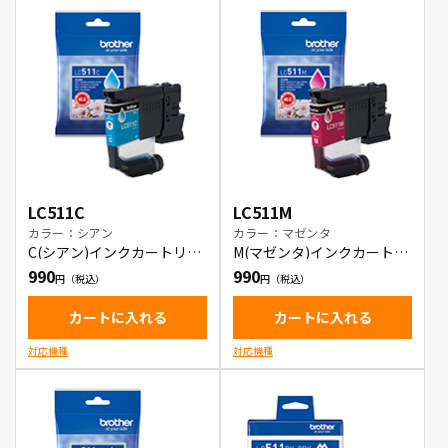
LC511C
LC511M
カラー：シアン
カラー：マゼンタ
C(シアン)インクカートリッ
M(マゼンタ)インクカートリ
ジ
ッジ
990
990
カートに入れる
カートに入れる
対応機種
対応機種