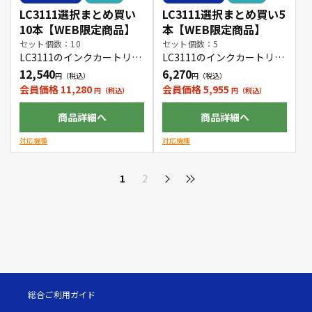
LC3111選択まとめ買い
LC3111選択まとめ買い5
10本【WEB限定商品】
本【WEB限定商品】
セット個数：10
セット個数：5
LC3111のインクカートリッ
LC3111のインクカートリッ
ジをお好きな色の組み合わ
ジをお好きな色の組み合わ
12,540
6,270
せで10本購入できます。
せで5本購入できます。
会員価格 11,280
会員価格 5,955
商品詳細へ
商品詳細へ
対応機種
対応機種
1
2
総合ご利用ガイド