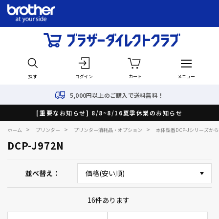
探す
ログイン
カート
メニュー
5,000円以上のご購入で送料無料！
[重要なお知らせ] 8/8~8/16夏季休業のお知らせ
>
>
>
ホーム
プリンター
プリンター消耗品・オプション
本体型番DCP-Jシリーズか
DCP-J972N
並べ替え
16
件あります