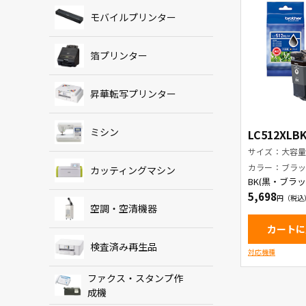
モバイルプリンター
箔プリンター
昇華転写プリンター
ミシン
LC512XLB
サイズ：大容
カラー：ブラ
カッティングマシン
BK(黒・ブラ
ンクカートリ
5,698
空調・空清機器
カートに
検査済み再生品
対応機種
ファクス・スタンプ作
成機