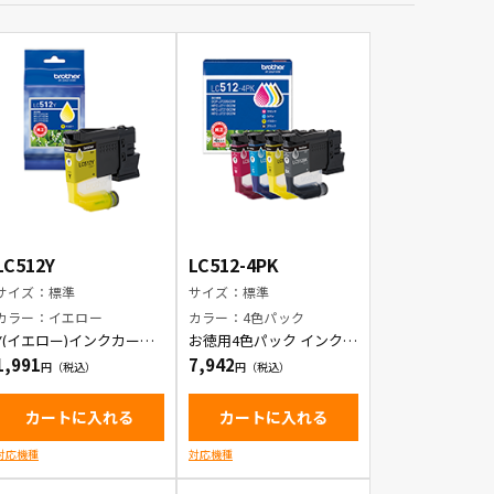
LC512Y
LC512-4PK
サイズ：標準
サイズ：標準
カラー：イエロー
カラー：4色パック
Y(イエロー)インクカート
お徳用4色パック インクカ
リッジ
ートリッジ
1,991
7,942
カートに入れる
カートに入れる
対応機種
対応機種