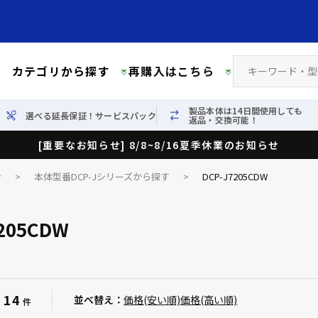
カテゴリから探す
再購入はこちら
製品本体は14日間使用しても
選べる延長保証！サービスパック
返品・交換可能！
[重要なお知らせ] 8/8~8/16夏季休業のお知らせ
ン
>
本体型番DCP-Jシリーズから探す
>
DCP-J7205CDW
7205CDW
14
：
並べ替え：
価格(安い順)
価格(高い順)
件