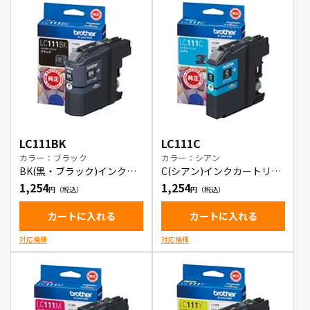
LC111BK
LC111C
カラー：ブラック
カラー：シアン
BK(黒・ブラック)インクカ
C(シアン)インクカートリッ
ートリッジ
ジ
1,254
1,254
カートに入れる
カートに入れる
対応機種
対応機種