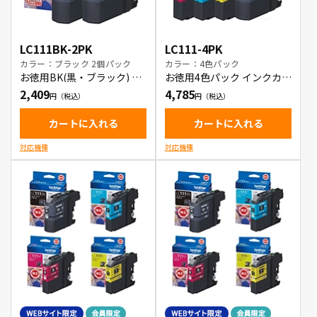
LC111BK-2PK
LC111-4PK
カラー：ブラック 2個パック
カラー：4色パック
お徳用BK(黒・ブラック) 2
お徳用4色パック インクカー
本パック インクカートリッ
トリッジ
2,409
4,785
ジ
カートに入れる
カートに入れる
対応機種
対応機種