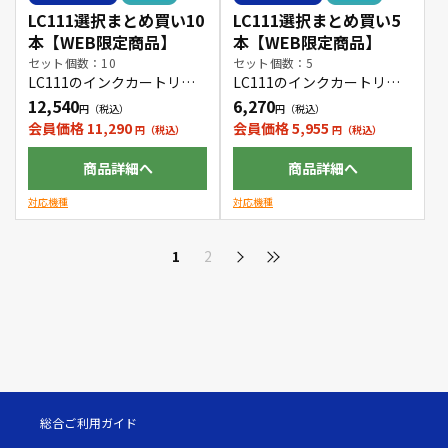
LC111選択まとめ買い10
LC111選択まとめ買い5
本【WEB限定商品】
本【WEB限定商品】
セット個数：10
セット個数：5
LC111のインクカートリッ
LC111のインクカートリッ
ジをお好きな色の組み合わ
ジをお好きな色の組み合わ
12,540
6,270
せで10本購入できます。
せで5本購入できます。
会員価格 11,290
会員価格 5,955
商品詳細へ
商品詳細へ
対応機種
対応機種
1
2
総合ご利用ガイド