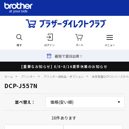
探す
ログイン
カート
メニュー
最短で翌日出荷！
[重要なお知らせ] 8/8~8/16夏季休業のお知らせ
>
>
>
ホーム
プリンター
プリンター消耗品・オプション
本体型番DCP-Jシリーズか
DCP-J557N
並べ替え
16
件あります