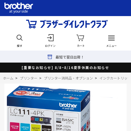
探す
ログイン
カート
メニュー
最短で翌日出荷！
[重要なお知らせ] 8/8~8/16夏季休業のお知らせ
ホーム
>
プリンター
>
プリンター消耗品・オプション
>
インクカートリッジ