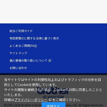
総合ご利用ガイド
特定商取引に関する法律に基づく表示
よくあるご質問(FAQ)
サイトマップ
個人情報の取り扱いについて
お問い合わせ
当サイトではサイトの利便性向上およびトラフィックの分析を目
的としてCookieを使用しています。
サイトの閲覧を継続された場合、Cookieの利用に同意したことと
いたします。
詳細は
プライバシーポリシー
をご確認ください。
©1995-
2026
Brother Industries, Ltd. / Brother Sales, Ltd. All Rights Reserved.
承諾する