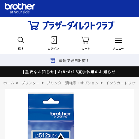
探す
ログイン
カート
メニュー
最短で翌日出荷！
[重要なお知らせ] 8/8~8/16夏季休業のお知らせ
ホーム
>
プリンター
>
プリンター消耗品・オプション
>
インクカートリッジ