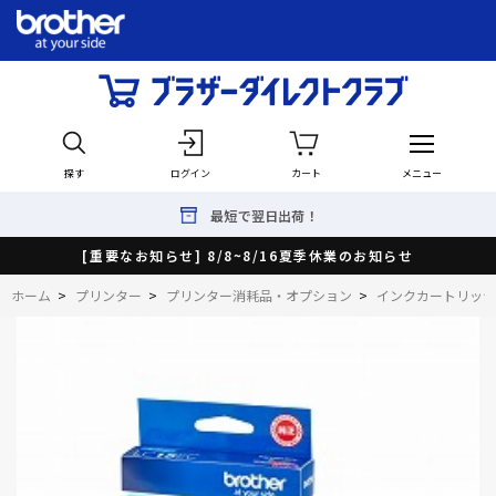
探す
ログイン
カート
メニュー
最短で翌日出荷！
[重要なお知らせ] 8/8~8/16夏季休業のお知らせ
ホーム
>
プリンター
>
プリンター消耗品・オプション
>
インクカートリッジ