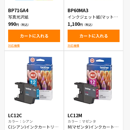
BP71GA4
BP60MA3
写真光沢紙
インクジェット紙(マット仕
上げ)
990
1,100
カートに入れる
カートに入れる
対応機種
対応機種
LC12C
LC12M
カラー：シアン
カラー：マゼンタ
C(シアン)インクカートリッ
M(マゼンタ)インクカートリ