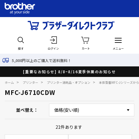
探す
ログイン
カート
メニュー
入で送料無料！
最短で翌日
[重要なお知らせ] 8/8~8/16夏季休業のお知らせ
>
>
>
ホーム
プリンター
プリンター消耗品・オプション
本体型番MFC-Jシリーズか
MFC-J6710CDW
並べ替え
21
件あります