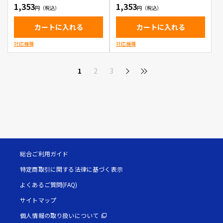
ジ
ッジ
1,353
1,353
カートに入れる
カートに入れる
対応機種
対応機種
1
2
3
総合ご利用ガイド
特定商取引に関する法律に基づく表示
よくあるご質問(FAQ)
サイトマップ
個人情報の取り扱いについて