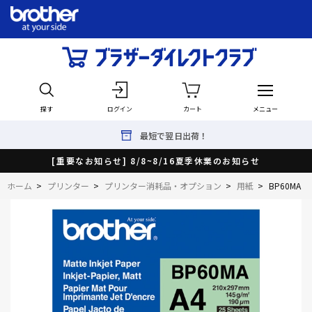
探す
ログイン
カート
メニュー
最短で翌日出荷！
[重要なお知らせ] 8/8~8/16夏季休業のお知らせ
ホーム
>
プリンター
>
プリンター消耗品・オプション
>
用紙
>
BP60MA