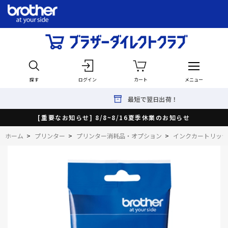
探す
ログイン
カート
メニュー
最短で翌日出荷！
[重要なお知らせ] 8/8~8/16夏季休業のお知らせ
ホーム
>
プリンター
>
プリンター消耗品・オプション
>
インクカートリッジ