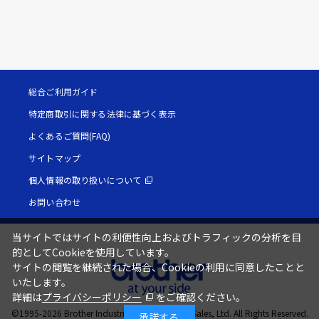
総合ご利用ガイド
特定商取引に関する法律に基づく表示
よくあるご質問(FAQ)
サイトマップ
個人情報の取り扱いについて
お問い合わせ
当サイトではサイトの利便性向上およびトラフィックの分析を目
的としてCookieを使用しています。
サイトの閲覧を継続された場合、Cookieの利用に同意したことと
いたします。
詳細は
プライバシーポリシー
をご確認ください。
©1995-
2026
Brother Industries, Ltd. / Brother Sales, Ltd. All Rights Reserved.
承諾する