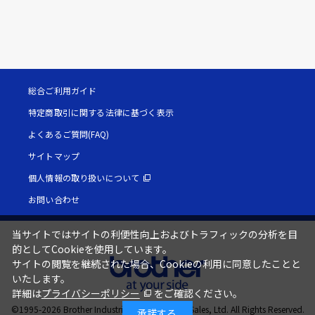
総合ご利用ガイド
特定商取引に関する法律に基づく表示
よくあるご質問(FAQ)
サイトマップ
個人情報の取り扱いについて
お問い合わせ
当サイトではサイトの利便性向上およびトラフィックの分析を目
的としてCookieを使用しています。
サイトの閲覧を継続された場合、Cookieの利用に同意したことと
いたします。
詳細は
プライバシーポリシー
をご確認ください。
©1995-
2026
Brother Industries, Ltd. / Brother Sales, Ltd. All Rights Reserved.
承諾する