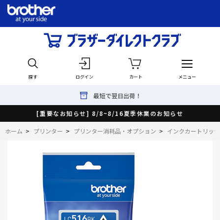
探す
ログイン
カート
メニュー
最短で翌日出荷！
[重要なお知らせ] 8/8~8/16夏季休業のお知らせ
ホーム
>
プリンター
>
プリンター消耗品・オプション
>
インクカートリッジ