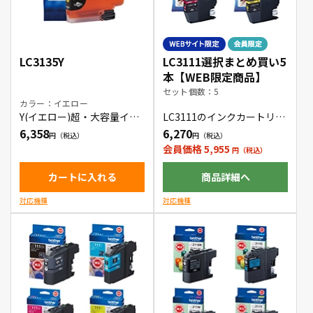
LC3135Y
LC3111選択まとめ買い5
本【WEB限定商品】
セット個数：5
カラー：イエロー
Y(イエロー)超・大容量イン
LC3111のインクカートリッ
クカートリッジ
ジをお好きな色の組み合わ
6,358
6,270
せで5本購入できます。
会員価格 5,955
カートに入れる
商品詳細へ
対応機種
対応機種