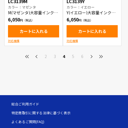
LC3139M
LC3139Y
カラー：マゼンタ
カラー：イエロー
M(マゼンタ)大容量インクカ
Y(イエロー)大容量インクカ
ートリッジ
ートリッジ
6,050
6,050
カートに入れる
カートに入れる
対応機種
対応機種
2
3
4
5
6
総合ご利用ガイド
特定商取引に関する法律に基づく表示
よくあるご質問(FAQ)