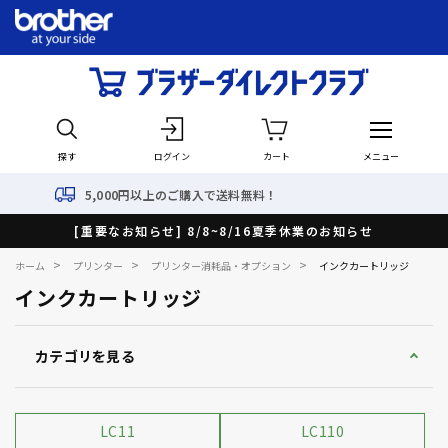
探す
ログイン
カート
メニュー
円以上のご購入で送料無料！
[重要なお知らせ] 8/8~8/16夏季休業のお知らせ
>
>
>
ホーム
プリンター
プリンター消耗品・オプション
インクカートリッジ
インクカートリッジ
カテゴリを見る
LC11
LC110