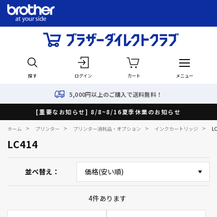
探す
ログイン
カート
メニュー
5,000円以上のご購入で送料無料！
[重要なお知らせ] 8/8~8/16夏季休業のお知らせ
>
>
>
>
ホーム
プリンター
プリンター消耗品・オプション
インクカートリッジ
L
LC414
並べ替え
4
件あります