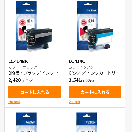
LC414BK
LC414C
カラー：ブラック
カラー：シアン
BK(黒・ブラック)インクカ
C(シアン)インクカートリッ
ートリッジ
ジ
2,420
2,541
カートに入れる
カートに入れる
対応機種
対応機種