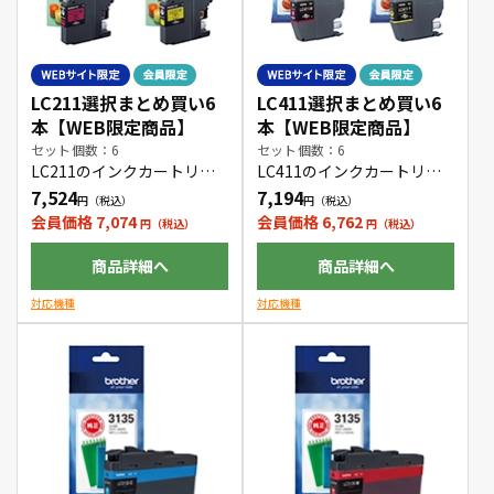
LC211選択まとめ買い6
LC411選択まとめ買い6
本【WEB限定商品】
本【WEB限定商品】
セット個数：6
セット個数：6
LC211のインクカートリッ
LC411のインクカートリッ
ジをお好きな色の組み合わ
ジをお好きな色の組み合わ
7,524
7,194
せで6本購入できます。
せで6本購入できます。
会員価格 7,074
会員価格 6,762
商品詳細へ
商品詳細へ
対応機種
対応機種