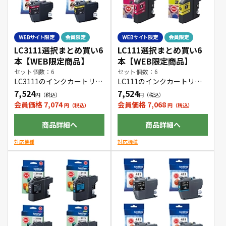
LC3111選択まとめ買い6
LC111選択まとめ買い6
本【WEB限定商品】
本【WEB限定商品】
セット個数：6
セット個数：6
LC3111のインクカートリッ
LC111のインクカートリッ
ジをお好きな色の組み合わ
ジをお好きな色の組み合わ
7,524
7,524
せで6本購入できます。
せで6本購入できます。
会員価格 7,074
会員価格 7,068
商品詳細へ
商品詳細へ
対応機種
対応機種