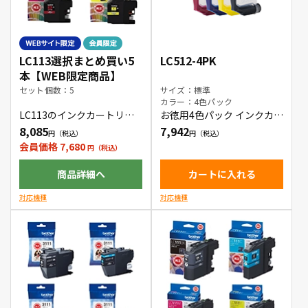
LC113選択まとめ買い5
LC512-4PK
本【WEB限定商品】
セット個数：5
サイズ：標準
カラー：4色パック
LC113のインクカートリッ
お徳用4色パック インクカー
ジをお好きな色の組み合わ
トリッジ
8,085
7,942
せで5本購入できます。
会員価格 7,680
商品詳細へ
カートに入れる
対応機種
対応機種