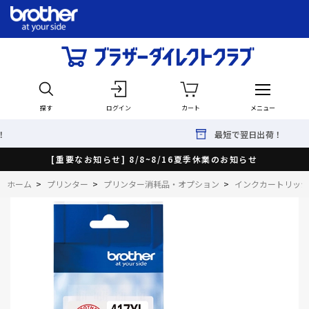
探す
ログイン
カート
メニュー
最短で翌日出荷！
[重要なお知らせ] 8/8~8/16夏季休業のお知らせ
ホーム
>
プリンター
>
プリンター消耗品・オプション
>
インクカートリッジ