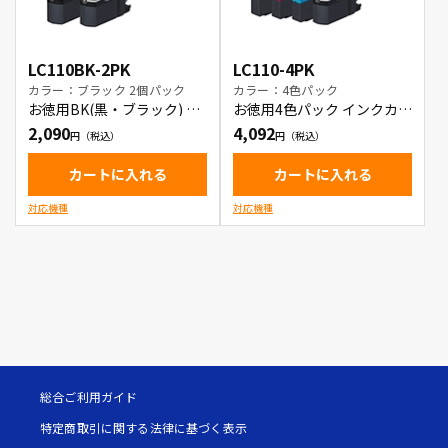
LC110BK-2PK
LC110-4PK
カラー：ブラック 2個パック
カラー：4色パック
お徳用BK(黒・ブラック) 2
お徳用4色パック インクカー
本パック インクカートリッ
トリッジ
2,090
4,092
ジ
カートに入れる
カートに入れる
対応機種
対応機種
総合ご利用ガイド
特定商取引に関する法律に基づく表示