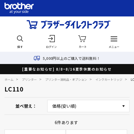
探す
ログイン
カート
メニュー
5,000円以上のご購入で送料無料！
[重要なお知らせ] 8/8~8/16夏季休業のお知らせ
>
>
>
>
ホーム
プリンター
プリンター消耗品・オプション
インクカートリッジ
L
LC110
並べ替え
6
件あります