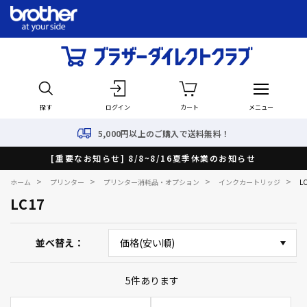
探す
ログイン
カート
メニュー
5,000円以上のご購入で送料無料！
[重要なお知らせ] 8/8~8/16夏季休業のお知らせ
>
>
>
>
ホーム
プリンター
プリンター消耗品・オプション
インクカートリッジ
L
LC17
並べ替え
5
件あります