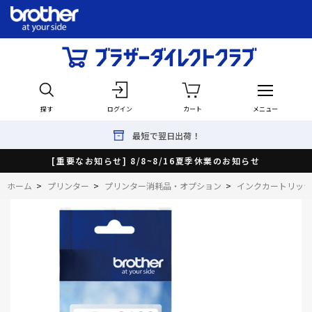
探す
ログイン
カート
メニュー
最短で翌日出荷！
[重要なお知らせ] 8/8~8/16夏季休業のお知らせ
ホーム
>
プリンター
>
プリンター消耗品・オプション
>
インクカートリッジ