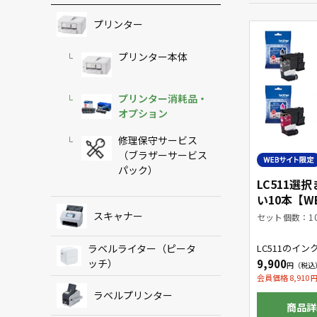
プリンター
プリンター本体
プリンター消耗品・
オプション
修理保守サービス
（ブラザーサービス
パック）
LC511選
い10本【W
品】
スキャナー
セット個数：1
ラベルライター（ピータ
LC511のイ
ジをお好きな
ッチ）
9,900
わせで10本購
す。
会員価格 8,910
ラベルプリンター
商品詳