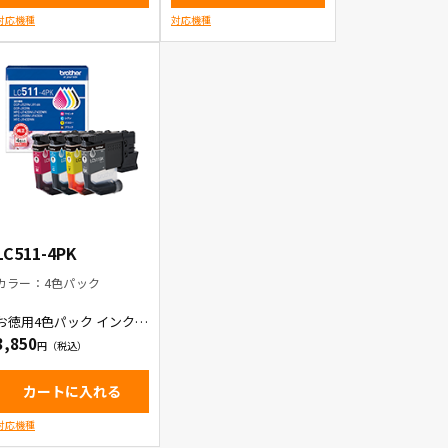
対応機種
対応機種
LC511-4PK
カラー：4色パック
お徳用4色パック インクカ
ートリッジ
3,850
カートに入れる
対応機種