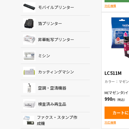
対応機種
モバイルプリンター
箔プリンター
昇華転写プリンター
ミシン
カッティングマシン
LC511M
カラー：マゼ
空調・空清機器
M(マゼンタ)
リッジ
990
検査済み再生品
カートに
ファクス・スタンプ作
対応機種
成機