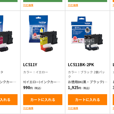
対応機種
対応機種
LC511Y
LC511BK-2PK
ンタ
カラー：イエロー
カラー：ブラック 2個パッ
ク
インクカート
Y(イエロー)インクカート
お徳用BK(黒・ブラック) 2
リッジ
本パック インクカートリ
990
1,925
ッジ
入れる
カートに入れる
カートに入れる
対応機種
対応機種