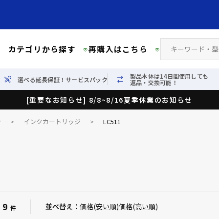
カテゴリから探す
再購入はこちら
製品本体は14日間使用しても
選べる延長保証！サービスパック
返品・交換可能！
[重要なお知らせ] 8/8~8/16夏季休業のお知らせ
ン
>
インクカートリッジ
>
LC511
9
：
並べ替え：
価格(安い順)
価格(高い順)
件