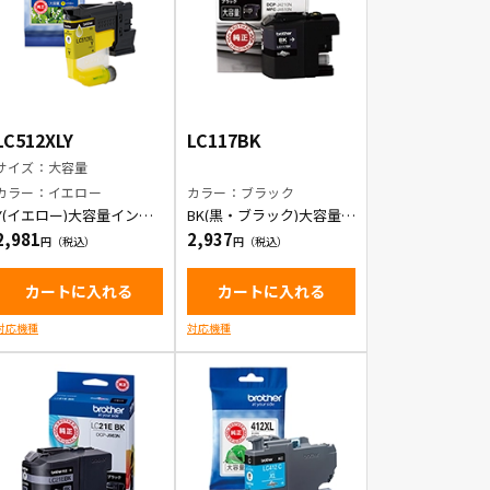
LC512XLY
LC117BK
サイズ：大容量
カラー：イエロー
カラー：ブラック
Y(イエロー)大容量インク
BK(黒・ブラック)大容量イ
カートリッジ
ンクカートリッジ
2,981
2,937
カートに入れる
カートに入れる
対応機種
対応機種