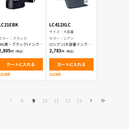
LC21EBK
LC412XLC
サイズ：大容量
カラー：ブラック
カラー：シアン
BK(黒・ブラック)インクカ
C(シアン)大容量インクカ
ートリッジ
ートリッジ
2,805
2,783
カートに入れる
カートに入れる
対応機種
対応機種
6
7
8
9
10
11
12
13