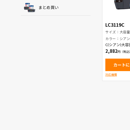
まとめ買い
LC3119C
サイズ：大容
カラー：シア
C(シアン)大
ートリッジ
2,882
カートに
対応機種