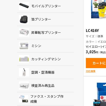
モバイルプリンター
箔プリンター
LC416Y
昇華転写プリンター
サイズ：標準
カラー：イエ
ミシン
Y(イエロー)
リッジ
3,025
カッティングマシン
カートに
対応機種
空調・空清機器
検査済み再生品
ファクス・スタンプ作
成機