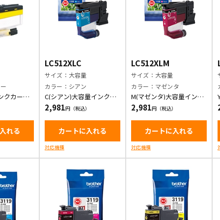
LC512XLC
LC512XLM
サイズ：大容量
サイズ：大容量
ロー
カラー：シアン
カラー：マゼンタ
インクカート
C(シアン)大容量インクカ
M(マゼンタ)大容量インク
ートリッジ
カートリッジ
2,981
2,981
入れる
カートに入れる
カートに入れる
対応機種
対応機種