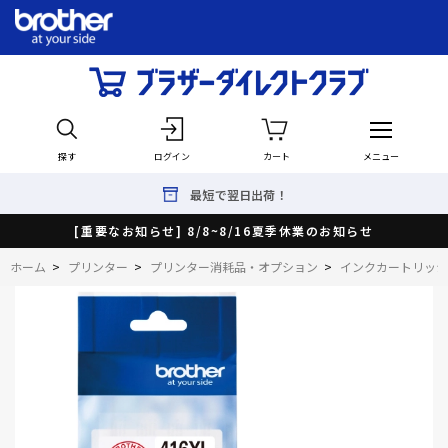
探す
ログイン
カート
メニュー
最短で翌日出荷！
[重要なお知らせ] 8/8~8/16夏季休業のお知らせ
ホーム
>
プリンター
>
プリンター消耗品・オプション
>
インクカートリッジ