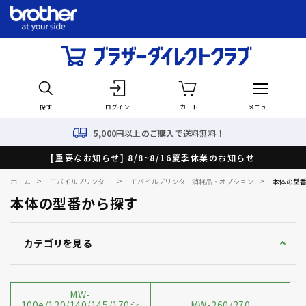
探す
ログイン
カート
メニュー
5,000円以上のご購入で送料無料！
[重要なお知らせ] 8/8~8/16夏季休業のお知らせ
>
>
>
ホーム
モバイルプリンター
モバイルプリンター消耗品・オプション
本体の型
本体の型番から探す
カテゴリを見る
MW-
100e/120/140/145/170シ
MW-260/270