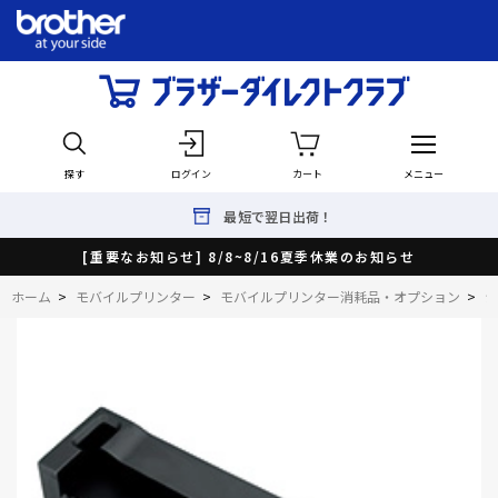
探す
ログイン
カート
メニュー
最短で翌日出荷！
[重要なお知らせ] 8/8~8/16夏季休業のお知らせ
ホーム
>
モバイルプリンター
>
モバイルプリンター消耗品・オプション
>
シ