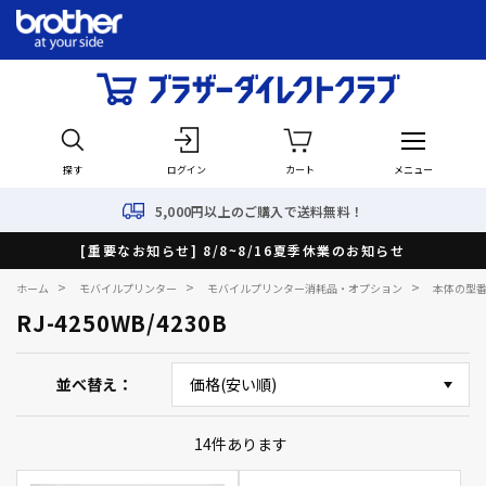
探す
ログイン
カート
メニュー
5,000円以上のご購入で送料無料！
[重要なお知らせ] 8/8~8/16夏季休業のお知らせ
>
>
>
ホーム
モバイルプリンター
モバイルプリンター消耗品・オプション
本体の型
RJ-4250WB/4230B
並べ替え
14
件あります