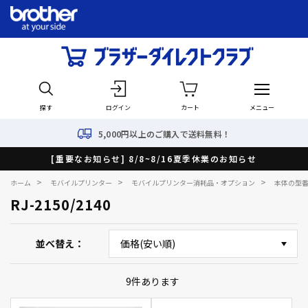
探す
ログイン
カート
メニュー
5,000円以上のご購入で送料無料！
[重要なお知らせ] 8/8~8/16夏季休業のお知らせ
>
>
>
ホーム
モバイルプリンター
モバイルプリンター消耗品・オプション
本体の型
RJ-2150/2140
並べ替え
9
件あります