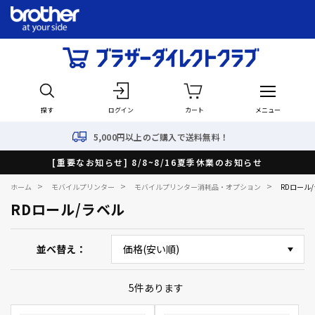
探す
ログイン
カート
メニュー
5,000円以上のご購入で送料無料！
[重要なお知らせ] 8/8~8/16夏季休業のお知らせ
>
>
>
ホーム
モバイルプリンター
モバイルプリンター消耗品・オプション
RDロール
RDロール/ラベル
並べ替え
5
件あります