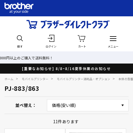
探す
ログイン
カート
メニュー
無料！
最短で翌日出荷！
[重要なお知らせ] 8/8~8/16夏季休業のお知らせ
>
>
>
ホーム
モバイルプリンター
モバイルプリンター消耗品・オプション
本体の型
PJ-883/863
並べ替え
11
件あります