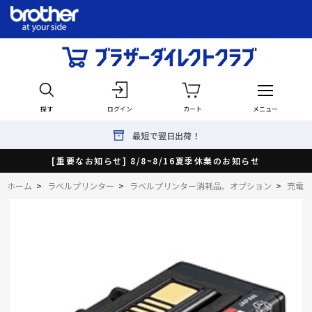
探す
ログイン
カート
メニュー
最短で翌日出荷！
[重要なお知らせ] 8/8~8/16夏季休業のお知らせ
ホーム
>
ラベルプリンター
>
ラベルプリンター消耗品、オプション
>
充電・