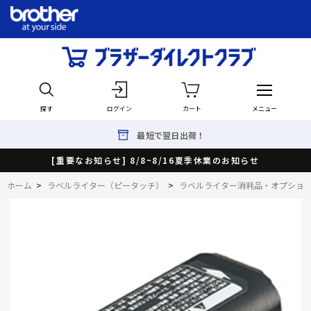
探す
ログイン
カート
メニュー
最短で翌日出荷！
[重要なお知らせ] 8/8~8/16夏季休業のお知らせ
ホーム
>
ラベルライター（ピータッチ）
>
ラベルライター消耗品・オプショ