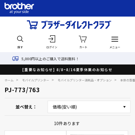
探す
ログイン
カート
メニュー
00円以上のご購入で送料無料！
[重要なお知らせ] 8/8~8/16夏季休業のお知らせ
>
>
>
ホーム
モバイルプリンター
モバイルプリンター消耗品・オプション
本体の型
PJ-773/763
並べ替え
10
件あります