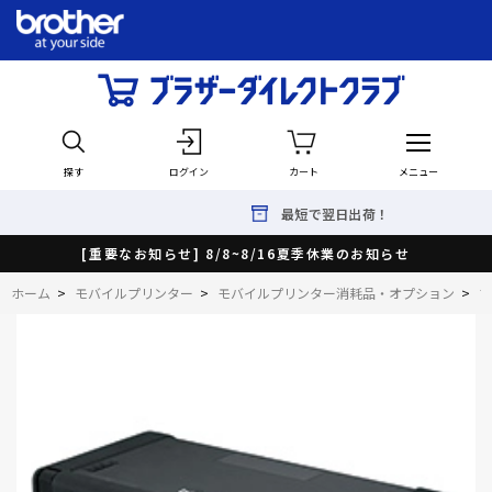
探す
ログイン
カート
メニュー
最短で翌日出荷！
[重要なお知らせ] 8/8~8/16夏季休業のお知らせ
ホーム
>
モバイルプリンター
>
モバイルプリンター消耗品・オプション
>
プ