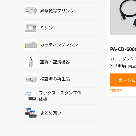
昇華転写プリンター
ミシン
カッティングマシン
PA-CD-600
カーアダプタ
空調・空清機器
3,740
検査済み再生品
カートに
対応機種
ファクス・スタンプ作
成機
まとめ買い