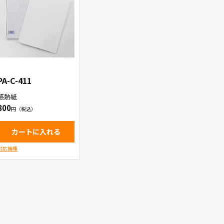
PA-C-411
感熱紙
800
カートに入れる
対応機種