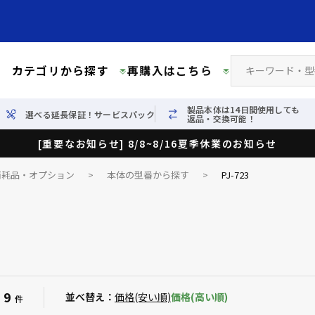
カテゴリから探す
再購入はこちら
製品本体は14日間使用しても
選べる延長保証！サービスパック
返品・交換可能！
[重要なお知らせ] 8/8~8/16夏季休業のお知らせ
消耗品・オプション
>
本体の型番から探す
>
PJ-723
9
：
並べ替え：
価格(安い順)
価格(高い順)
件